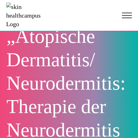
„Atopische
Dermatitis/
Neurodermitis:
Therapie der
Neurodermitis