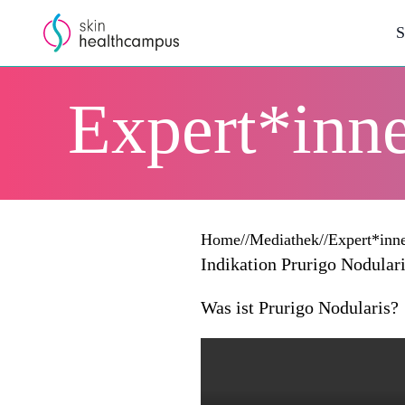
S
Expert*inne
Home
//
Mediathek
//
Expert*inn
Indikation Prurigo Nodular
Was ist Prurigo Nodularis?